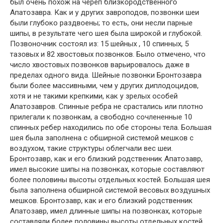
был очень похож на череп близкородственного
Апатозавра. Как и у других завроподов, позвонки шеи
были глубоко раздвоены; то есть, они несли парные
шипы, в результате чего шея была широкой и глубокой.
Позвоночник состоял из: 15 шейных , 10 спинных, 5
тазовых и 82 хвостовых позвонков. Было отмечено, что
число хвостовых позвонков варьировалось даже в
пределах одного вида. Шейные позвонки Бронтозавра
были более массивными, чем у других диплодоцидов,
хотя и не такими крепкими, как у зрелых особей
Апатозавров. Спинные ребра не срастались или плотно
прилегали к позвонкам, а свободно сочлененные 10
спинных ребер находились по обе стороны тела. Большая
шея была заполнена с обширной системой мешков с
воздухом, такие структуры облегчали вес шеи.
Бронтозавр, как и его близкий родственник Апатозавр,
имел высокие шипы на позвонках, которые составляют
более половины высоты отдельных костей. Большая шея
была заполнена обширной системой весовых воздушных
мешков. Бронтозавр, как и его близкий родственник
Апатозавр, имел длинные шипы на позвонках, которые
составляли более половины высоты отдельных костей.