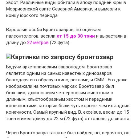
хвост. Различные виды обитали в эпоху поздней юры в
Моррисонской свите Северной Америки, и вымерли к
концу юрского периода.
Взрослые особи Бронтозавров, по оценкам
палеонтологов, весили
от 15 до 30 тонн
и вырастали в
длину до
22 метров
(72 фута).
Будучи архетипическим завроподом, Бронтозавр
является одним из самых известных динозавров
благодаря его образу в кино, рекламе, и СМИ . Его даже
изображали на почтовых марках. Бронтозавр был
большим, длинношеим четвероногим животным с
длинным, хлыстообразным хвостом и передними
конечностями, которые были чуть короче, чем их задние
конечности. Самый крупный вид, B. excelsus, весил до 15
тонн и имел длину до 22 м (72 фута) от головы до хвоста.
Череп Бронтозавра так и не был найден, но, вероятно, он