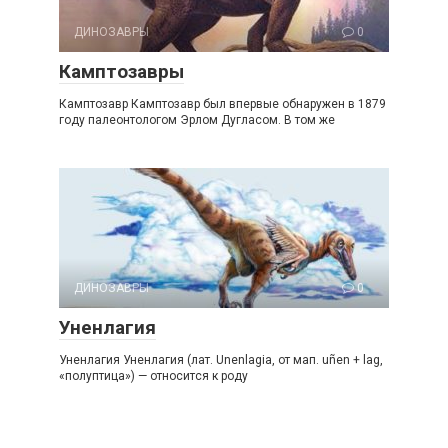
ДИНОЗАВРЫ
0
Камптозавры
Камптозавр Камптозавр был впервые обнаружен в 1879
году палеонтологом Эрлом Дугласом. В том же
ДИНОЗАВРЫ
0
Уненлагия
Уненлагия Уненлагия (лат. Unenlagia, от мап. uñen + lag,
«полуптица») — относится к роду