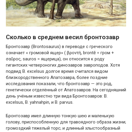
Сколько в среднем весил бронтозавр
Бронтозавр (Brontosaurus) в переводе с греческого
означает « громовой ящер» ( βροντή, brontē = гром +
σαῦρος, sauros = ящерица), он относится к роду
гигантских четвероногих динозавров завроподов. Хотя
подвид B. excelsus долгое время считался видом
близкородственного Апатозавра, более поздние
исследования показали, что бронтозавр — это род,
генетически отделённый от Апатозавров. На сегодняшний
день учёным известно три вида Бронтозавров: B.
excelsus, B. yahnahpin, и B. parvus.
Бронтозавр имел длинную тонкую шею и маленькую
голову, приспособленную для травоядного образа жизни;
громоздкий тяжелый торс; и длинный хлыстообразный