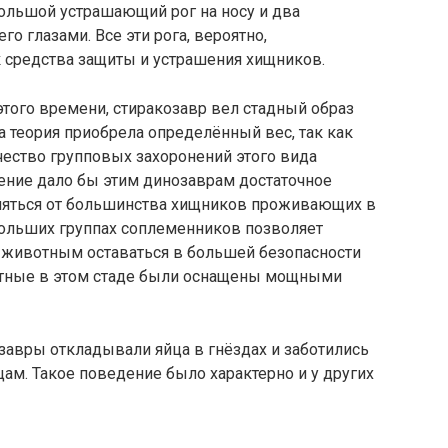
большой устрашающий рог на носу и два
о глазами. Все эти рога, вероятно,
 средства защиты и устрашения хищников.
того времени, стиракозавр вел стадный образ
а теория приобрела определённый вес, так как
чество групповых захоронений этого вида
ение дало бы этим динозаврам достаточное
няться от большинства хищников проживающих в
больших группах соплеменников позволяет
животным оставаться в большей безопасности
вотные в этом стаде были оснащены мощными
завры откладывали яйца в гнёздах и заботились
ам. Такое поведение было характерно и у других