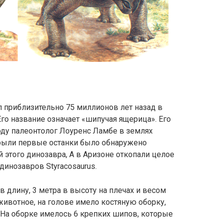
 приблизительно 75 миллионов лет назад в
Его название означает «шипучая ящерица». Его
оду палеонтолог Лоуренс Ламбе в землях
крыли первые останки было обнаружено
этого динозавра, А в Аризоне откопали целое
динозавров Styracosaurus.
в длину, 3 метра в высоту на плечах и весом
животное, на голове имело костяную оборку,
. На оборке имелось 6 крепких шипов, которые