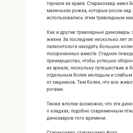
торчали из краёв. Стиракозавр имел 
маленьких рожка, которые росли над ег
использовались этим травоядным как
Как и другие травоядные динозавры э
жизни. За последние несколько лет эт
палеонтологи находять большое коли
похороненных вместе. Стадное повед
преимущество, чтобы успешно оборо
их ареале, поскольку путешествие в 
отдельным более молодым и слабым 
от хищников. Тем более, что все жи
рогами.
Также вполне возможно, что эти дино
о кладках, подобно современным птиц
динозавров того времени.
Стиракозавр, стиракозавр фото