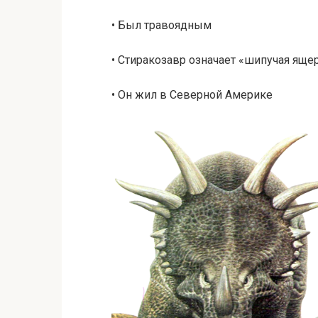
• Был травоядным
• Стиракозавр означает «шипучая яще
• Он жил в Северной Америке